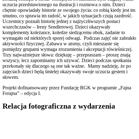
uczucia przedstawionego na ilustracji i rozmowa o nim. Dzieci
chętnie opowiadały historie ze swojego życia: co robią kiedy jest im
smutno, co sprawia im radość, w jakich sytuacjach czują zazdrość.
Uczestnicy poznali historię jednej z najżyczliwszych postaci
wszechczasów – Ireny Sendlerowej. Dzieci okazywały
komplementy koleżance, koledze siedzącemu obok, zadanie to
wymagało od niektórych sporej odwagi. Podczas zajęć nie zabrakło
aktywności fizycznej. Zabawa w atomy, czyli mieszanie się
pomiędzy grupami wymaga zrozumienia i akceptacji rówieśniczej.
Trzy najważniejsze słowa: dziękuję – przepraszam – proszę znają
wszyscy, lecz zapominamy ich używać. Dzieci podczas spotkania
przekonały się dlaczego są one tak ważne. Mamy nadzieję, że po
zajęciach dzieci będą śmielej okazywały swoje uczucia gestem i
słowem.
Projekt dofinansowany przez Fundację BGK w programie „Fajna
Ferajna” – edycja I.
Relacja fotograficzna z wydarzenia