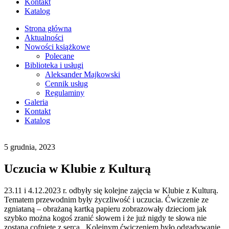
Kontakt
Katalog
Strona główna
Aktualności
Nowości książkowe
Polecane
Biblioteka i usługi
Aleksander Majkowski
Cennik usług
Regulaminy
Galeria
Kontakt
Katalog
5 grudnia, 2023
Uczucia w Klubie z Kulturą
23.11 i 4.12.2023 r. odbyły się kolejne zajęcia w Klubie z Kulturą.
Tematem przewodnim były życzliwość i uczucia. Ćwiczenie ze
zgniataną – obrażaną kartką papieru zobrazowały dzieciom jak
szybko można kogoś zranić słowem i że już nigdy te słowa nie
zostaną cofnięte z serca. Kolejnym ćwiczeniem było odgadywanie