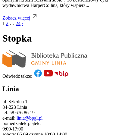
wydawnictwa HarperCollins, który wspiera...
Zobacz więcej
Stronicowanie
1
2
…
24
›
wpisów
Stopka
Odwiedź także:
Linia
ul. Szkolna 1
84-223 Linia
tel. 58 676 86 19
e-mail:
linia@bpgl.pl
poniedziałek-piątek:
9:00-17:00
sobota: 05.09 czynne 10:00-14:00