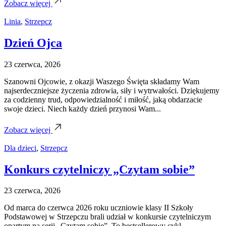
Zobacz więcej
Linia
,
Strzepcz
Dzień Ojca
23 czerwca, 2026
Szanowni Ojcowie, z okazji Waszego Święta składamy Wam
najserdeczniejsze życzenia zdrowia, siły i wytrwałości. Dziękujemy
za codzienny trud, odpowiedzialność i miłość, jaką obdarzacie
swoje dzieci. Niech każdy dzień przynosi Wam...
Zobacz więcej
Dla dzieci
,
Strzepcz
Konkurs czytelniczy „Czytam sobie”
23 czerwca, 2026
Od marca do czerwca 2026 roku uczniowie klasy II Szkoły
Podstawowej w Strzepczu brali udział w konkursie czytelniczym
opartym na serii „Czytam sobie”. To bestsellerowy cykl