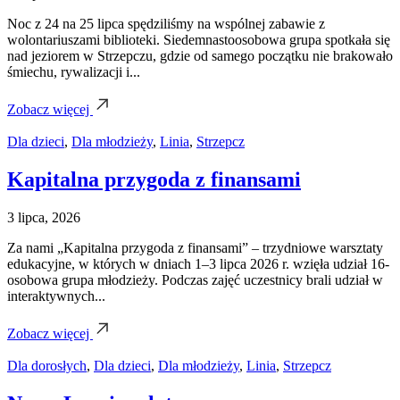
Noc z 24 na 25 lipca spędziliśmy na wspólnej zabawie z
wolontariuszami biblioteki. Siedemnastoosobowa grupa spotkała się
nad jeziorem w Strzepczu, gdzie od samego początku nie brakowało
śmiechu, rywalizacji i...
Zobacz więcej
Dla dzieci
,
Dla młodzieży
,
Linia
,
Strzepcz
Kapitalna przygoda z finansami
3 lipca, 2026
Za nami „Kapitalna przygoda z finansami” – trzydniowe warsztaty
edukacyjne, w których w dniach 1–3 lipca 2026 r. wzięła udział 16-
osobowa grupa młodzieży. Podczas zajęć uczestnicy brali udział w
interaktywnych...
Zobacz więcej
Dla dorosłych
,
Dla dzieci
,
Dla młodzieży
,
Linia
,
Strzepcz